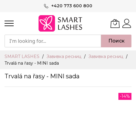
Skip
+420 773 600 800
to
Content
Поиск
SMART LASHES
Завивка ресниц
Завивка ресниц
Trvalá na řasy - MINI sada
Trvalá na řasy - MINI sada
Skip
-14%
to
the
end
of
the
images