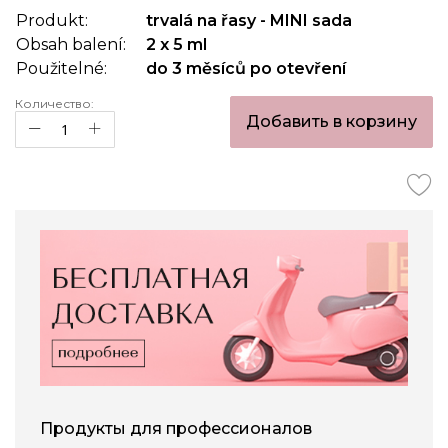
of
Produkt:
trvalá na řasy - MINI sada
the
Obsah balení:
2 x 5 ml
images
gallery
Použitelné:
do 3 měsíců po otevření
Количество:
Добавить в корзину
Продукты для профессионалов