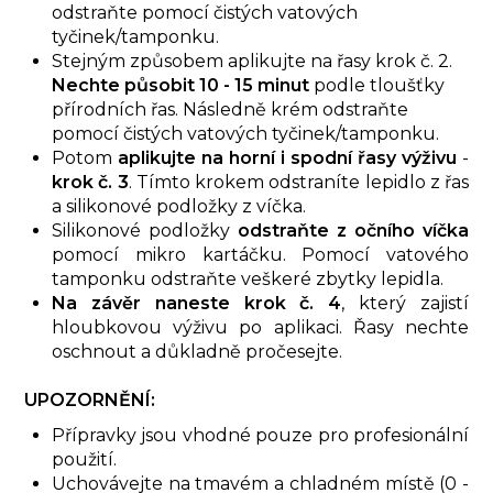
odstraňte pomocí čistých vatových
tyčinek/tamponku.
Stejným způsobem aplikujte na řasy krok č. 2.
Nechte působit 10 - 15 minut
podle tloušťky
přírodních řas. Následně krém odstraňte
pomocí čistých vatových tyčinek/tamponku.
Potom
aplikujte na horní i spodní řasy výživu
-
krok č. 3
. Tímto krokem odstraníte lepidlo z řas
a silikonové podložky z víčka.
Silikonové podložky
odstraňte z očního víčka
pomocí mikro kartáčku. Pomocí vatového
tamponku odstraňte veškeré zbytky lepidla.
Na závěr naneste krok č. 4
, který zajistí
hloubkovou výživu po aplikaci. Řasy nechte
oschnout a důkladně pročesejte.
UPOZORNĚNÍ:
Přípravky jsou vhodné pouze pro profesionální
použití.
Uchovávejte na tmavém a chladném místě (0 -