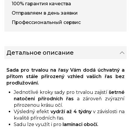
100% гарантия качества
Отправляем в день заявки
Профессиональный сервис
Детальное описание
Sada pro trvalou na řasy Vám dodá úchvatný a
přitom stále přirozený vzhled vašich řas bez
prodlužování.
Jednotlivé kroky sady pro trvalou zajistí
šetrné
natočení přírodních řas
a zároveň zvýrazní
přirozenou krásu očí.
Výsledný efekt
vydrží až 4 týdny
v závislosti na
kvalitě přírodních řas.
Sadu lze využít i pro
laminaci obočí.