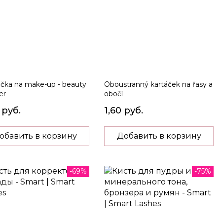
čka na make-up - beauty
Oboustranný kartáček na řasy a
er
obočí
 руб.
1,60 руб.
обавить в корзину
Добавить в корзину
-69%
-75%