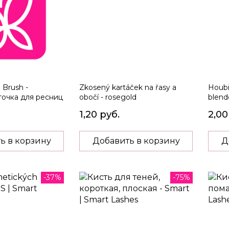
 Brush -
Zkosený kartáček na řasy a
Houbi
точка для ресниц
obočí - rosegold
blend
1,20 руб.
2,00
ь в корзину
Добавить в корзину
Д
-37%
-75%