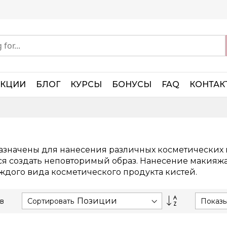
АКЦИИ
БЛОГ
КУРСЫ
БОНУСЫ
FAQ
КОНТАК
значены для нанесения различных косметических 
ся создать неповторимый образ. Нанесение макияжа 
ждого вида косметического продукта кистей.
Set
Сортировать
Показы
в
Descending
Direction