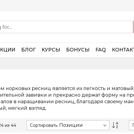
АКЦИИ
БЛОГ
КУРСЫ
БОНУСЫ
FAQ
КОНТАК
 норковых ресниц является их легкость и матовый
нительной завивки и прекрасно держат форму на п
алов в наращивании ресниц, благодаря своему ма
й, мягкий взгляд.
Set
Сортировать
24
из
44
Descen