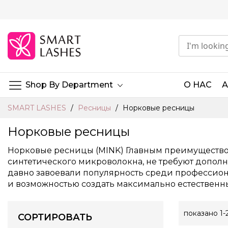
Skip
to
Content
Shop By Department
О НАС
SMART LASHES
Ресницы
Норковые ресницы
Норковые ресницы
Норковые ресницы (MINK) Главным преимуществом
синтетического микроволокна, не требуют допол
давно завоевали популярность среди профессион
и возможностью создать максимально естественны
показано
1
-
СОРТИРОВАТЬ