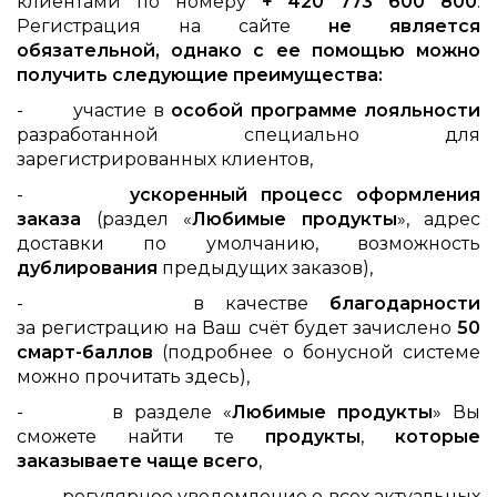
клиентами по номеру
+ 420 773 600 800
.
Регистрация на сайте
не является
обязательной, однако с ее помощью можно
получить следующие преимущества:
- участие в
особой программе лояльности
разработанной специально для
зарегистрированных клиентов,
-
ускоренный процесс оформления
заказа
(раздел «
Любимые продукты
», адрес
доставки по умолчанию, возможность
дублирования
предыдущих заказов),
- в качестве
благодарности
за регистрацию на Ваш счёт будет зачислено
50
смарт-баллов
(подробнее о бонусной системе
можно прочитать здесь),
- в разделе «
Любимые продукты
» Вы
сможете найти те
продукты
,
которые
заказываете чаще всего
,
- регулярное уведомление о всех актуальных