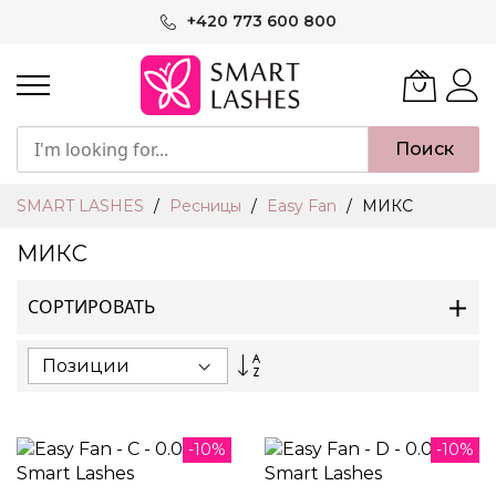
Skip
+420 773 600 800
to
Content
Поиск
SMART LASHES
Ресницы
Easy Fan
МИКС
МИКС
СОРТИРОВАТЬ
Set
Descending
Direction
-10%
-10%