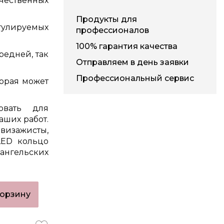
ественных
Продукты для
егулируемых
профессионалов
100% гарантия качества
редней, так
Отправляем в день заявки
Профессиональный сервис
торая может
овать для
аших работ.
изажисты,
LED кольцо
ангельских
корзину