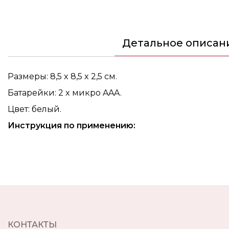
of
the
images
gallery
Детальное описан
Размеры: 8,5 x 8,5 x 2,5 см.
Батарейки: 2 x микро AAA.
Цвет: белый.
Инструкция по применению:
КОНТАКТЫ