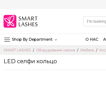
Skip
to
Content
Shop By Department
О НАС
SMART LASHES
Оборудование салона
Мебель
Кос
LED селфи кольцо
Skip
to
the
end
of
the