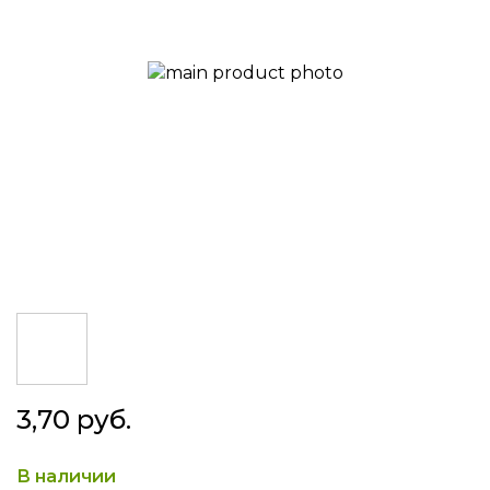
gallery
Skip
3,70 руб.
to
the
beginning
В наличии