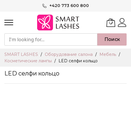
Skip
+420 773 600 800
to
Content
Поиск
SMART LASHES
Оборудование салона
Мебель
Косметические лампы
LED селфи кольцо
LED селфи кольцо
Skip
to
the
end
of
the
images