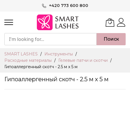
Skip
+420 773 600 800
to
Content
Поиск
SMART LASHES
Инструменты
Расходные материалы
Гелевые патчи и скотчи
Гипоаллергенный скотч - 2.5 м x 5 м
Гипоаллергенный скотч - 2.5 м x 5 м
Skip
to
the
end
of
the