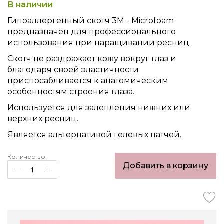
beginning
В наличии
of
Гипоаллергенный скотч 3М - Microfoam
the
предназначен для профессионального
images
использования при наращивании ресниц.
gallery
Скотч не раздражает кожу вокруг глаз и
благодаря своей эластичности
приспосабливается к анатомическим
особенностям строения глаза.
Используется для залепления нижних или
верхних ресниц.
Является альтернативой гелевых патчей.
Количество:
Добавить в корзину