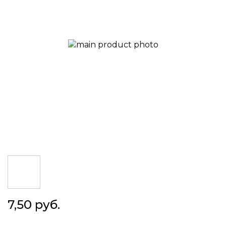
images
gallery
Skip
7,50 руб.
to
the